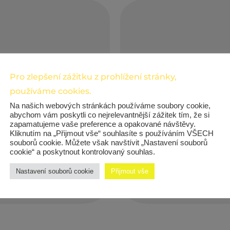
V naší terapeutické herně
nám jasné, že ne každý by 
dítěte. Ale i hračky, kter
saurům někdo umře,
(mimochodem u nás dětmi
Pro zlepšení zážitku z prohlížení stránky,
terým někdo zemřel,
posloužit. Velké popularitě
používáme cookies.
ptem „encyklopedie
lidských, nebo ty úplně ne
Na našich webových stránkách používáme soubory cookie,
abychom vám poskytli co nejrelevantnější zážitek tím, že si
křídly, Slon v pokoji.
děti zajímají figurky z fil
zapamatujeme vaše preference a opakované návštěvy.
rakví – využívají je často
Kliknutím na „Přijmout vše“ souhlasíte s používáním VŠECH
souborů cookie. Můžete však navštívit „Nastavení souborů
naplní i svůj původní účel
cookie“ a poskytnout kontrolovaný souhlas.
či Halloweenu v běžných 
Nastavení souborů cookie
Přijmout vše