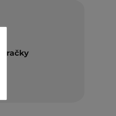
 máme hodně hraček s tematikou smrti. Je
si je přál v dětském pokojíčku svého
é nejsou přímo kříže nebo náhrobky
 velmi oblíbené) mohou pro hru o smrti
 se u nás těší různé figurky koster – ať už
Hračky
joblíbenější kostry dinosaurů. Stejně tak
mu Coco a velmi kreativně si hrají s modely
 jako nábytek při stavbě domů, ale občas
. Hračky se dají dobře shánět okolo Dušiček
obchodech nebo objednat v e-shopech.