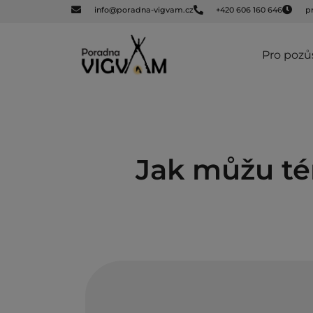
info@poradna-vigvam.cz
+420 606 160 646
p
Pro pozů
Jak můžu tém
Nejpřirozenější cestou, jak téma smrti vnáš
nebránit se, když se téma samo připomene