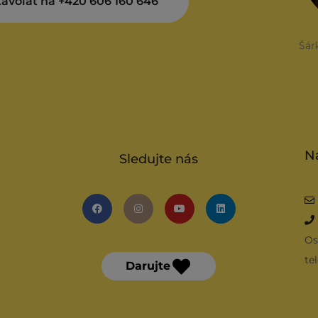
avolat na +420 606 160 646
Šár
N
Sledujte nás
Os
te
Darujte