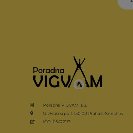
Z
Poradna VIGVAM, z.ú.
U Dvou srpů 1, 150 00 Praha 5-Smíchov
IČO: 05472113