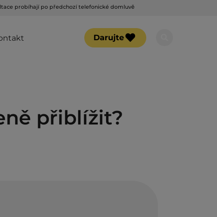
tace probíhají po předchozí telefonické domluvě
Darujte
ontakt
ně přiblížit?