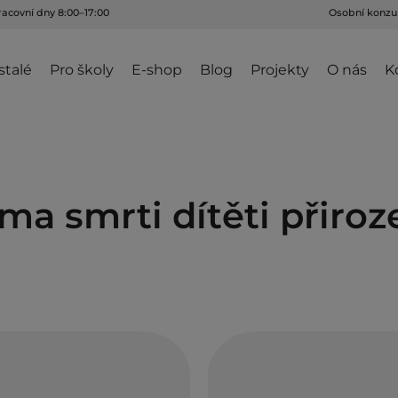
racovní dny 8:00–17:00
Osobní konzul
stalé
Pro školy
E-shop
Blog
Projekty
O nás
K
a smrti dítěti přiroze
et do života dětí, je
 nebo objeví. Když