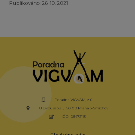
Publikováno: 26. 10. 2021
Poradna VIGVAM, z.ú.
U Dvou srpů 1, 150 00 Praha 5-Smíchov
IČO: 05472113