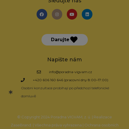
Sledujte nás
Darujte
Napište nám
info@poradna-vigvam.cz
+420 606 160 646 (pracovní dny 8:00–17:00)
Osobní konzultace probíhají po předchozí telefonické
domluvě
© Copyright 2024 Poradna VIGVAM, z. ú. | Realizace
ZaseBrand.
| Všechna práva vyhrazena |
Ochrana osobních